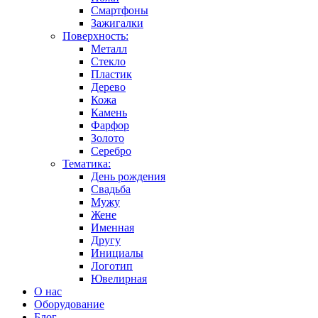
Смартфоны
Зажигалки
Поверхность:
Металл
Стекло
Пластик
Дерево
Кожа
Камень
Фарфор
Золото
Серебро
Тематика:
День рождения
Свадьба
Мужу
Жене
Именная
Другу
Инициалы
Логотип
Ювелирная
О нас
Оборудование
Блог