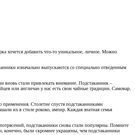
ка хочется добавить что-то уникальное, личное. Можно
аканники изначально выпускаются со специально отведенным
они вновь стали привлекать внимание. Подстаканник –
йцев или англичан у нас есть свои чайные традиции. Самовар,
го применения. Столетие спустя подстаканниками
шали их в стиле рококо, ампир. Каждая знатная семья
т потрясений, подстаканники снова стали популярны. Помните
ни, конечно, были скромнее украшены, чем подстаканники