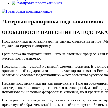
Лазерная гравировка подстаканников
ОСОБЕННОСТИ НАНЕСЕНИЯ НА ПОДСТАК
Подстаканники изготавливают из разных сплавов металлов. Мн
сделать лазерную гравировку.
Гравировка на подстаканнике – это не сложный процесс. Они 
местом под гравировку.
Подстаканник – старый красивый элемент чаепития. В разные г
оригинальный подарок и отличный сувенир на память о России.
баранки и красивые подстаканники – вот элементы русского ча
Первые подстаканники начали выпускать в Туле на оружейном з
заинтересовались ювелиры и начался настоящий бум этой проду
использовали не только фарфоровые чашечки, но и красивые п
После революции мода на подстаканники утихла, так как их п
пресловутый образ чекиста? Письменный стол, тусклый свет, з