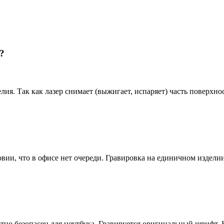
?
ия. Так как лазер снимает (выжигает, испаряет) часть поверхнос
вии, что в офисе нет очереди. Гравировка на единичном изделии
но безопасен для ноутбука. Гравируется оригинальный шрифт. Н