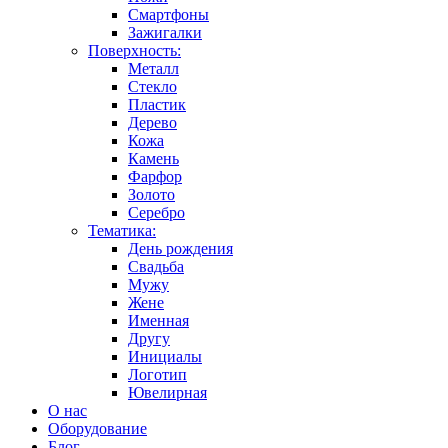
Смартфоны
Зажигалки
Поверхность:
Металл
Стекло
Пластик
Дерево
Кожа
Камень
Фарфор
Золото
Серебро
Тематика:
День рождения
Свадьба
Мужу
Жене
Именная
Другу
Инициалы
Логотип
Ювелирная
О нас
Оборудование
Блог