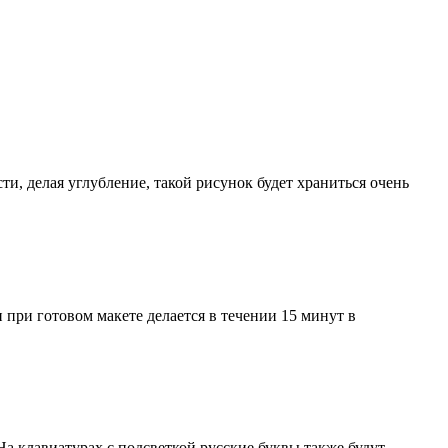
ти, делая углубление, такой рисунок будет храниться очень
 при готовом макете делается в течении 15 минут в
а клавиатурах с подсветкой русские буквы также будут