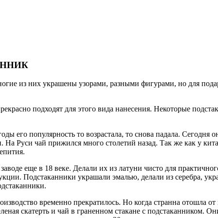
АННИК
огие из них украшены узорами, разными фигурами, но для подар
прекрасно подходят для этого вида нанесения. Некоторые подст
оды его популярность то возрастала, то снова падала. Сегодня 
 На Руси чай прижился много столетий назад. Так же как у кита
епития.
аводе еще в 18 веке. Делали их из латуни чисто для практично
кции. Подстаканники украшали эмалью, делали из серебра, укра
одстаканники.
роизводство временно прекратилось. Но когда странна отошла о
еленая скатерть и чай в граненном стакане с подстаканником. О