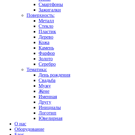
Смартфоны
Зажигалки
Поверхность:
Металл
Стекло
Пластик
Дерево
Кожа
Камень
Фарфор
Золото
Серебро
Тематика:
День рождения
Свадьба
Мужу
Жене
Именная
Другу
Инициалы
Логотип
Ювелирная
О нас
Оборудование
Блог