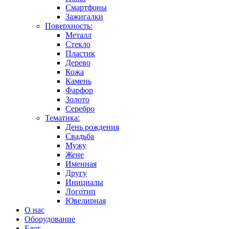
Смартфоны
Зажигалки
Поверхность:
Металл
Стекло
Пластик
Дерево
Кожа
Камень
Фарфор
Золото
Серебро
Тематика:
День рождения
Свадьба
Мужу
Жене
Именная
Другу
Инициалы
Логотип
Ювелирная
О нас
Оборудование
Блог