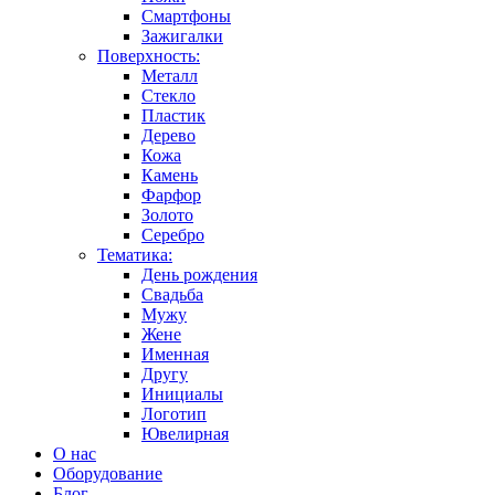
Смартфоны
Зажигалки
Поверхность:
Металл
Стекло
Пластик
Дерево
Кожа
Камень
Фарфор
Золото
Серебро
Тематика:
День рождения
Свадьба
Мужу
Жене
Именная
Другу
Инициалы
Логотип
Ювелирная
О нас
Оборудование
Блог