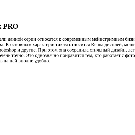
k PRO
ели данной серии относятся к современным мейнстримным бизне
ва. К основным характеристикам относится Retina дисплей, мощ
otoshop и другие. При этом она сохранила стильный дизайн, легк
чень точно. Это однозначно понравится тем, кто работает с фо
ь на ней вполне удобно.