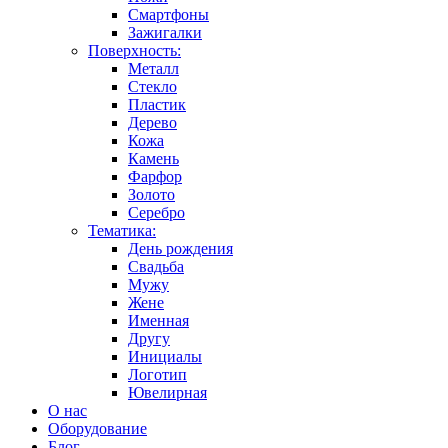
Смартфоны
Зажигалки
Поверхность:
Металл
Стекло
Пластик
Дерево
Кожа
Камень
Фарфор
Золото
Серебро
Тематика:
День рождения
Свадьба
Мужу
Жене
Именная
Другу
Инициалы
Логотип
Ювелирная
О нас
Оборудование
Блог