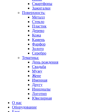
Смартфоны
Зажигалки
Поверхность:
Металл
Стекло
Пластик
Дерево
Кожа
Камень
Фарфор
Золото
Серебро
Тематика:
День рождения
Свадьба
Мужу
Жене
Именная
Другу
Инициалы
Логотип
Ювелирная
О нас
Оборудование
Блог