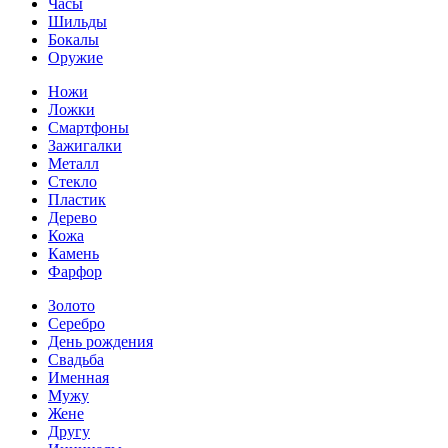
Часы
Шильды
Бокалы
Оружие
Ножи
Ложки
Смартфоны
Зажигалки
Металл
Стекло
Пластик
Дерево
Кожа
Камень
Фарфор
Золото
Серебро
День рождения
Свадьба
Именная
Мужу
Жене
Другу